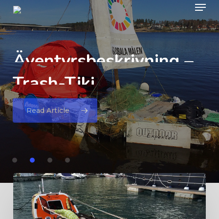
Menu
Skip
to
Close
main
Äventyrsbeskrivning
–
Menu
content
Trash-Tiki
Äventyrsbeskrivning
Äventyrsbeskrivning
Äventyrsbeskrivning
–
–
–
Ro
Vintercykla
Row
Lagos-Madeira
around
Sveriges
Svalbard
Read Article
kustlinje
Äventyrsbeskrivning
–
Ro