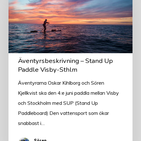
Stand
Up
Paddle
Visby-
Sthlm
Äventyrsbeskrivning – Stand Up
Paddle Visby-Sthlm
Äventyrarna Oskar Kihlborg och Sören
Kjellkvist ska den 4:e juni paddla mellan Visby
och Stockholm med SUP (Stand Up
Paddleboard) Den vattensport som ökar
snabbast i…
Sören