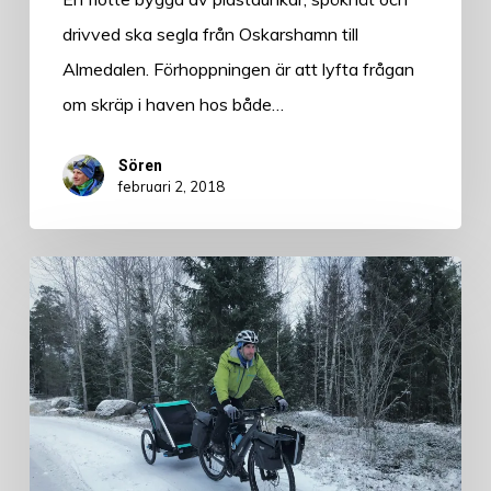
drivved ska segla från Oskarshamn till
Almedalen. Förhoppningen är att lyfta frågan
om skräp i haven hos både…
Sören
februari 2, 2018
Äventyrsbeskrivning
–
Vintercykla
Sveriges
kustlinje