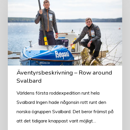
–
Row
around
Svalbard
Äventyrsbeskrivning – Row around
Svalbard
Världens första roddexpedition runt hela
Svalbard Ingen hade någonsin rott runt den
norska ögruppen Svalbard. Det beror främst på
att det tidigare knappast varit möjligt…