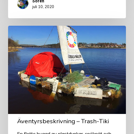
Sören
juli 10, 2020
Äventyrsbeskrivning
–
Trash-
Tiki
Äventyrsbeskrivning – Trash-Tiki
En flotte byggd av plastdunkar, spöknät och