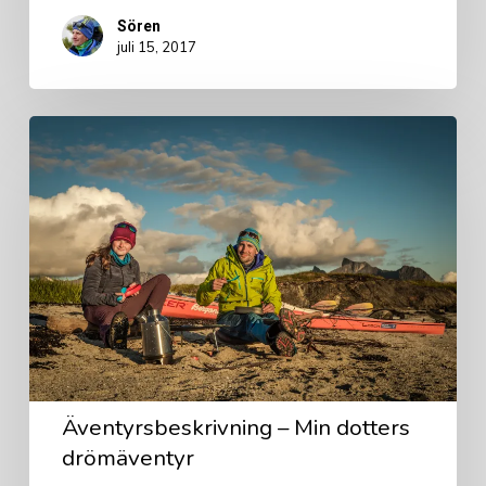
Sören
juli 15, 2017
Äventyrsbeskrivning
–
Min
dotters
drömäventyr
Äventyrsbeskrivning – Min dotters
drömäventyr