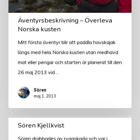
Äventyrsbeskrivning – Överleva
Norska kusten
Mitt första äventyr blir att paddla havskajak
längs med hela Norska kusten utan medhavd
mat eller pengar och starten är planerat till den
26 maj 2013 vid…
Sören
maj 1, 2013
Sören
Sören Kjellkvist
Kjellkvist
Sören drabbades av ryggskada och var i