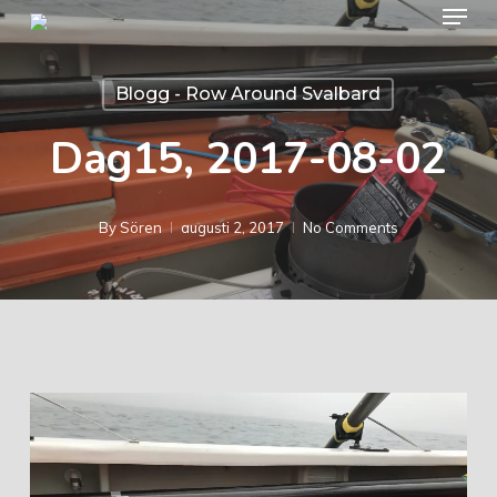
Menu
Skip
to
Close
main
Blogg - Row Around Svalbard
Menu
content
Dag15, 2017-08-02
By
Sören
augusti 2, 2017
No Comments